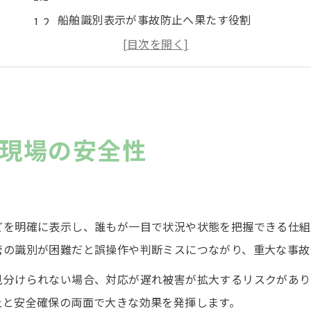
船舶識別表示が事故防止へ果たす役割
船舶の透明性がもたらす安心運航の秘訣
現場で活きる船舶透明性の具体的な事例
船舶透明性向上が安全文化を支える理由
識別しやすい配管表示で事故防止へ
現場の安全性
船舶配管表示が事故防止に不可欠な理由
見間違い防止に役立つ船舶配管識別方法
由
船舶で配管表示の色分けが重視される背景
現場作業で役立つ船舶配管色の識別ルール
どを明確に表示し、誰もが一目で状況や状態を把握できる仕組
管の識別が困難だと誤操作や判断ミスにつながり、重大な事故
船舶事故防止に求められる配管透明性とは
喫水線や配管色が示す実務知識
見分けられない場合、対応が遅れ被害が拡大するリスクがあり
止と安全確保の両面で大きな効果を発揮します。
船舶喫水線の色が持つ意味と実務活用法