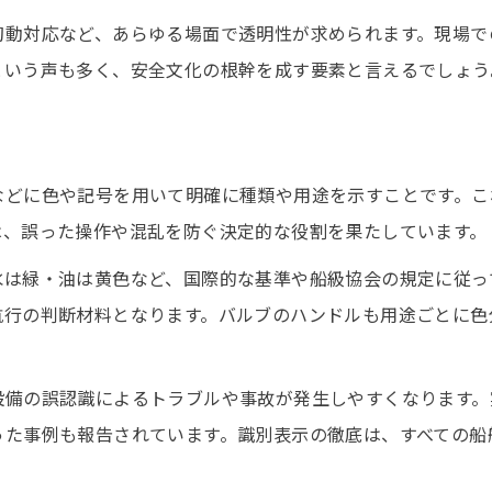
配管色分けで船舶の系統を素早く識別する
初動対応など、あらゆる場面で透明性が求められます。現場で
船舶現場で必須となる喫水線の知識まとめ
という声も多く、安全文化の根幹を成す要素と言えるでしょう
船舶喫水線の識別が安全運航を支える理由
割
配管色と喫水線が示す実務上の注意点
透明性確保がもたらす点検の効率化
などに色や記号を用いて明確に種類や用途を示すことです。こ
船舶透明性向上で点検作業が効率化する訳
は、誤った操作や混乱を防ぐ決定的な役割を果たしています。
配管表示が船舶点検ミスを防ぐポイント
水は緑・油は黄色など、国際的な基準や船級協会の規定に従っ
船舶点検で透明性が実務に与える影響とは
航行の判断材料となります。バルブのハンドルも用途ごとに色
点検効率を高める船舶識別力の鍛え方
透明性確保が船舶点検の負担軽減に貢献
設備の誤認識によるトラブルや事故が発生しやすくなります。
色分けルールで船舶安全を守る工夫
った事例も報告されています。識別表示の徹底は、すべての船
船舶配管色分けで識別力を高める工夫