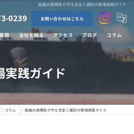
船舶の透明性が守る安全と識別の現場実践ガイド
73-0239
お問い合わせはこちら
質問
当社を知る
アクセス
ブログ
コラム
休暇
場実践ガイド
未経験
高収入
即戦力
コラム
船舶の透明性が守る安全と識別の現場実践ガイド
転職