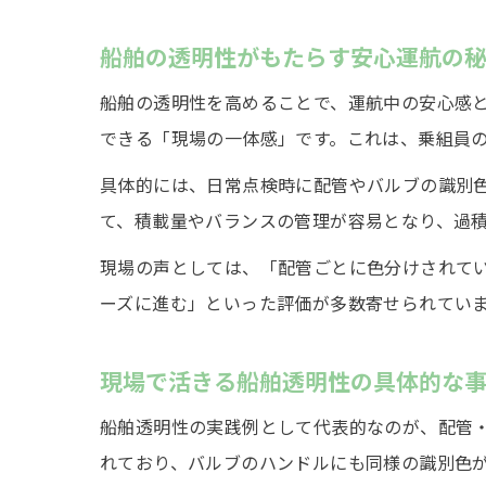
船舶の透明性がもたらす安心運航の
船舶の透明性を高めることで、運航中の安心感
できる「現場の一体感」です。これは、乗組員
具体的には、日常点検時に配管やバルブの識別
て、積載量やバランスの管理が容易となり、過
現場の声としては、「配管ごとに色分けされて
ーズに進む」といった評価が多数寄せられてい
現場で活きる船舶透明性の具体的な
船舶透明性の実践例として代表的なのが、配管
れており、バルブのハンドルにも同様の識別色