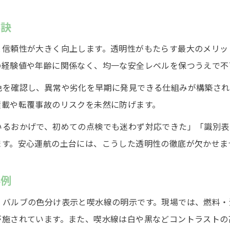
船舶安全を支える色分けルールの基本
秘訣
配管の色分けが船舶現場で果たす重要性
と信頼性が大きく向上します。透明性がもたらす最大のメリッ
船舶で守るべき色分けルールの最新事例
の経験値や年齢に関係なく、均一な安全レベルを保つうえで不
現場実践で活きる船舶配管色分けの知恵
現場に役立つ船舶識別力を高める方法
色を確認し、異常や劣化を早期に発見できる仕組みが構築され
積載や転覆事故のリスクを未然に防げます。
船舶識別力向上のための実践的トレーニング
現場ですぐ使える船舶識別のポイント集
いるおかげで、初めての点検でも迷わず対応できた」「識別表
お問い合わせはこちら
お問い合わせはこちら
ます。安心運航の土台には、こうした透明性の徹底が欠かせま
船舶配管や喫水線の識別力を磨くコツ
安全現場で求められる船舶識別力の養い方
事例
船舶識別力を高めるための日常的な工夫
・バルブの色分け表示と喫水線の明示です。現場では、燃料・
が施されています。また、喫水線は白や黒などコントラストの