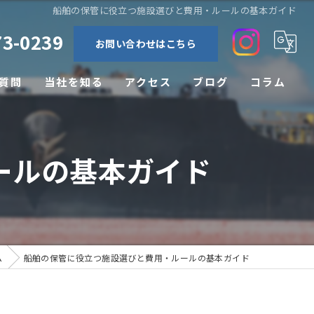
船舶の保管に役立つ施設選びと費用・ルールの基本ガイド
73-0239
お問い合わせはこちら
質問
当社を知る
アクセス
ブログ
コラム
休暇
ールの基本ガイド
未経験
高収入
即戦力
ム
船舶の保管に役立つ施設選びと費用・ルールの基本ガイド
転職