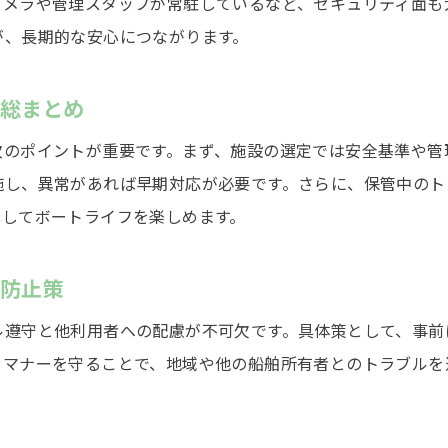
カメラや管理スタッフが常駐しているなど、セキュリティ面も
勘定科目の選定で迷わない船舶保管費の処理法
が、長期的な安心につながります。
ボート保管料の計上方法と経費精算の注意事項
自宅や漁港での船舶保管は可能か検証
ト総まとめ
自宅での船舶保管が可能かメリットと条件を調査
次のポイントが重要です。まず、施設の選定では安全基準や管
漁港の船舶係留利用時に注意したい規則と費用
施し、異常があれば早期対応が必要です。さらに、保管中のト
船舶の自宅保管を選ぶ際の安全対策と実用性
心してボートライフを楽しめます。
漁港係留を検討する際に知るべき費用と手続き
お問い合わせはこちら
お問い合わせはこちら
自宅保管と漁港係留の比較で見える最適な方法
ル防止策
船舶保管の場所選びで大切な許可と条例の確認
ル遵守と他利用者への配慮が不可欠です。具体策として、事前
条例や規制から見る船舶保管の注意点
やマナーを守ることで、地域や他の船舶所有者とのトラブルを
広島県プレジャーボート条例と船舶保管の実際
船舶保管時の規制や禁止区域を正しく理解する