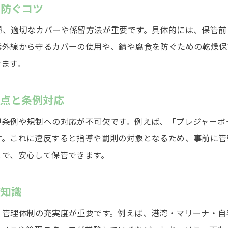
を防ぐコツ
船舶保管施設の選定で押さえるべき条件
掃、適切なカバーや係留方法が重要です。具体的には、保管前
船舶保管施設選びで重視すべき安全と利便性
紫外線から守るカバーの使用や、錆や腐食を防ぐための乾燥保
プレジャーボート係留施設の設備比較と選択基準
せます。
駐車場や24時間利用可能な船舶保管施設の特徴
小型船舶向け泊地選びで知っておくべき条件
意点と条例対応
係留施設と自宅保管の比較で見えるポイント
種条例や規制への対応が不可欠です。例えば、「プレジャーボ
口コミや評判を活用した船舶保管施設選びのコツ
す。これに違反すると指導や罰則の対象となるため、事前に管
保管料や勘定科目の疑問を徹底解消
とで、安心して保管できます。
船舶保管料の相場と経理勘定科目の基本を解説
船舶の保管費用に関する税務処理のポイント
礎知識
経理担当者が知っておきたい船舶保管料の扱い
・管理体制の充実度が重要です。例えば、港湾・マリーナ・自
格安保管料を実現するための施設選びと注意点