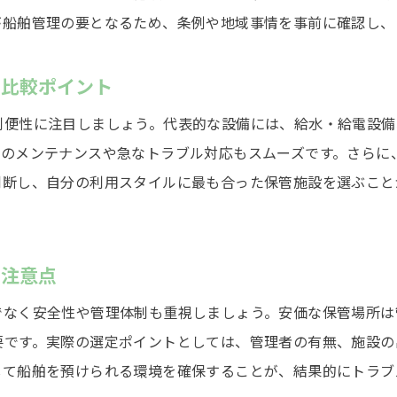
船舶を安心して預けるための管理とメンテナンス
が船舶管理の要となるため、条例や地域事情を事前に確認し、
自己管理で守る船舶の安全とトラブル回避策
預け先選びで意識したい船舶管理の基本ポイント
の比較ポイント
施設利用時に心掛けたい船舶管理の注意事項
利便性に注目しましょう。代表的な設備には、給水・給電設備
船舶保管中の点検・清掃で長持ちさせるコツ
々のメンテナンスや急なトラブル対応もスムーズです。さらに
安心できる船舶保管を実現するための準備と対策
判断し、自分の利用スタイルに最も合った保管施設を選ぶこと
と注意点
でなく安全性や管理体制も重視しましょう。安価な保管場所は
要です。実際の選定ポイントとしては、管理者の有無、施設の
して船舶を預けられる環境を確保することが、結果的にトラブ