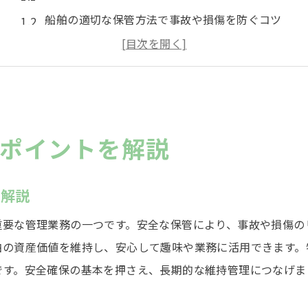
船舶の適切な保管方法で事故や損傷を防ぐコツ
広島県プレジャーボート係留時の留意点と条例対応
保管場所選びに役立つ船舶管理の基礎知識
プレジャーボート安全保管のポイント総まとめ
船舶の保管先で押さえるべきトラブル防止策
ポイントを解説
船舶を守るための保管方法と選び方
ボートの種類別に最適な船舶保管方法を選ぶ視点
を解説
船舶を守る施設選びと広島の係留事情を解説
船舶保管で注目したい設備と利便性の比較ポイント
重要な管理業務の一つです。安全な保管により、事故や損傷の
舶の資産価値を維持し、安心して趣味や業務に活用できます。
格安船舶保管を目指す際の選定基準と注意点
です。安全確保の基本を押さえ、長期的な維持管理につなげま
自宅保管と施設保管のメリット・デメリットを比較
漁港や泊地の利用を検討する際の船舶管理法