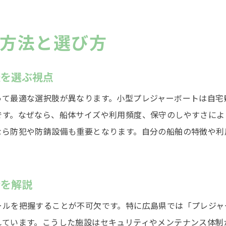
小型船舶用泊地利用時の条例対応ポイント
船舶係留に必要な手続きと法令遵守の基本
方法と選び方
条例改正情報をチェックする船舶管理の重要性
規制違反を防ぐための船舶保管ルール解説
法を選ぶ視点
船の停留所や係留場所の正しい知識
って最適な選択肢が異なります。小型プレジャーボートは自宅
船舶の停留所や係留場所の名称と基礎知識
です。なぜなら、船体サイズや利用頻度、保守のしやすさによ
泊地・係留施設の正しい利用方法と注意点
なら防犯や防錆設備も重要となります。自分の船舶の特徴や利
船舶に適した停留所選びのポイントを解説
係留場所や停泊施設の種類と特徴を比較
プレジャーボートに最適な係留場所の見極め方
情を解説
船舶の停留所選びで役立つ専門用語の解説
ールを把握することが不可欠です。特に広島県では「プレジャ
安心して預けるための船舶管理のコツ
れています。こうした施設はセキュリティやメンテナンス体制