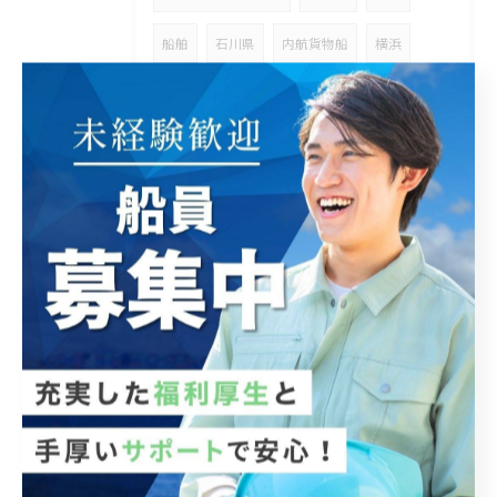
船舶
石川県
内航貨物船
横浜
気仙沼
函館
キャリアアップ
499t
749t
ガット
学歴不問
通常船舶での勤務において、乗船中は連続して働くこと
が多いですが、その分下船後には20日ほどの長期休暇が
取得できるのが大きな魅力です。長い休みを利用して海
外旅行や語学留学、趣味の時間を満喫する方も多く、普
段はなかなかできない体験ができます。仕事とプライベ
ートのメリハリを大切にしたい方にうってつけの職場環
境があり、意欲のある方を愛媛で募集しています。オフ