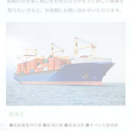
船舶のお仕事に関心をお持ちの方やもっと詳しい情報を
知りたい方など、お気軽にお問い合わせいただけます。
航海士
●船舶離着岸作業 ●航海計画 ●航海当直 ●オペとの連絡業務 ●船舶保守作業 ●船舶離着岸作業 ●航海当直 ●荷役作業全般 ●船舶保守作業など